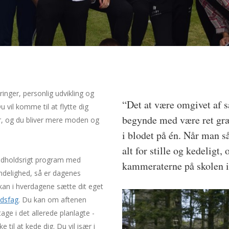
ringer, personlig udvikling og
“Det at være omgivet af s
 vil komme til at flytte dig
begynde med være ret græ
cer, og du bliver mere moden og
i blodet på én. Når man 
alt for stille og kedeligt
indholdsrigt program med
kammeraterne på skolen i
ndelighed, så er dagenes
kan i hverdagene sætte dit eget
udsfag
. Du kan om aftenen
tage i det allerede planlagte -
til at kede dig. Du vil især i