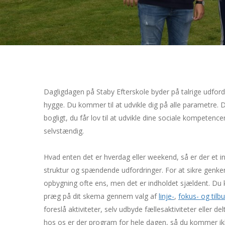
Dagligdage
n på Staby Efterskole byder på talrige udford
hygge. Du kommer til at udvikle dig på alle parametre. Du
bogligt, du får lov til at udvikle dine sociale kompeten
selvstændig.
Hvad enten det er hverdag eller weekend, så er der et 
struktur og spændende udfordringer. For at sikre genke
opbygning ofte ens, men det er indholdet sjældent. Du 
præg på dit skema gennem valg af
linje-
,
fokus- og tilb
foreslå aktiviteter, selv udbyde fællesaktiviteter eller del
hos os er der program for hele dagen, så du kommer ikke 