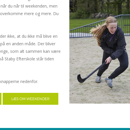
t, når du når til weekenden, men
nne overkomme mere og mere. Du
er ikke, at du ikke må blive en
n på en anden måde. Der bliver
ænge, som alt sammen kan være
på Staby Efterskole står tiden
 knapperne nedenfor.
LÆS OM WEEKENDER