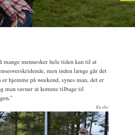
å mange mennesker hele tiden kan til at
nseoverskridende, men inden længe går det
så er hjemme på weekend, synes man, det er
, og man savner at komme tilbage til
gen.”
En elev