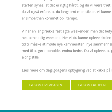
starten synes, at det er rigtig hårdt, og du vil være træ
du vil også erfare, at du langsomt men sikkert vil ku
er simpelthen kommet op i tempo.
Vi har en lang række fastlagte weekender, men det betyd
helt almindelig weekend. Her vil du kunne opleve skole
tid til måske at møde nye kammerater i nye sammenh
med til at gøre opholdet endnu bedre. Du vil opleve, at 
aldrig stille.
Læs mere om dagligdagens opbygning ved at klikke på
LÆS OM HVERDAGEN
LÆS OM FRITIDEN