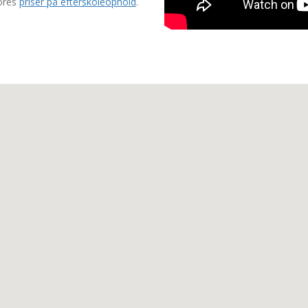
vores
priser på efterskoleophold
.