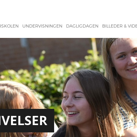
RSKOLEN
UNDERVISNINGEN
DAGLIGDAGEN
BILLEDER & VID
IVELSER