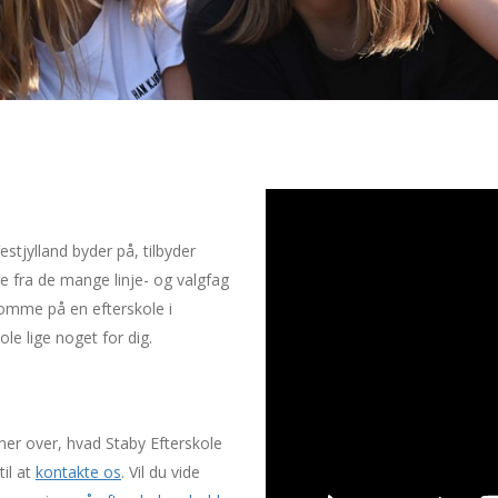
stjylland byder på, tilbyder
e fra de mange linje- og valgfag
omme på en efterskole i
le lige noget for dig.
er over, hvad Staby Efterskole
il at
kontakte os
. Vil du vide